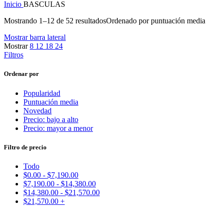
Inicio
BASCULAS
Mostrando 1–12 de 52 resultados
Ordenado por puntuación media
Mostrar barra lateral
Mostrar
8
12
18
24
Filtros
Ordenar por
Popularidad
Puntuación media
Novedad
Precio: bajo a alto
Precio: mayor a menor
Filtro de precio
Todo
$
0.00
-
$
7,190.00
$
7,190.00
-
$
14,380.00
$
14,380.00
-
$
21,570.00
$
21,570.00
+