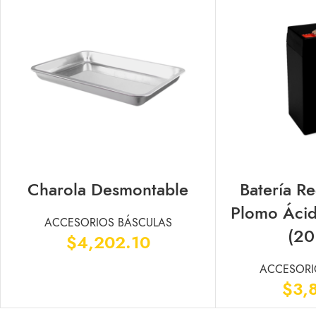
Charola Desmontable
Batería R
AÑADIR AL CARRITO
AÑADIR AL CARRITO
Plomo Ácid
ACCESORIOS BÁSCULAS
(20
$
4,202.10
ACCESORI
$
3,