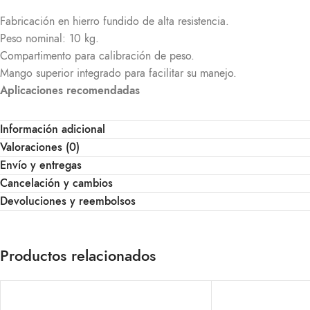
Fabricación en hierro fundido de alta resistencia.
Peso nominal: 10 kg.
Compartimento para calibración de peso.
Mango superior integrado para facilitar su manejo.
Aplicaciones recomendadas
Verificación de balanzas en puntos de venta o áreas de producció
Información adicional
Ideal para industrias alimentarias, logísticas o químicas.
Valoraciones (0)
Especificaciones físicas
Envío y entregas
Cancelación y cambios
Peso: 10 kg
Devoluciones y reembolsos
Material: Hierro fundido
Compartimento de ajuste incluido
Productos relacionados