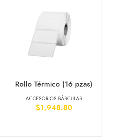
Rollo Térmico (16 pzas)
Cucharó
AÑADIR AL CARRITO
AÑADIR AL CARRI
ACCESORIOS BÁSCULAS
ACCESO
$
1,948.80
$