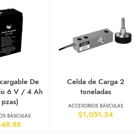
ecargable De
Celda de Carga 2
AÑADIR AL CARRITO
o 6 V / 4 Ah
toneladas
 pzas)
ACCESORIOS BÁSCULAS
$
1,051.54
OS BÁSCULAS
848.88